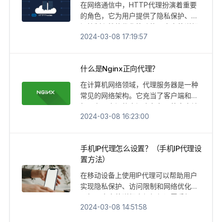
在网络通信中，HTTP代理扮演着重要
的角色，它为用户提供了隐私保护、访
问控制和性能优化等功能。本文将详细
2024-03-08 17:19:57
介绍HTTP代理的含义、工作原理以及
其在网络中的作用，帮助读者对HTTP
代理有一个清晰的理解。
什么是Nginx正向代理？
在计算机网络领域，代理服务器是一种
常见的网络架构。它充当了客户端和目
标服务器之间的中间人角色，将客户端
2024-03-08 16:23:00
的请求转发给目标服务器，并将目标服
务器的响应返回给客户端。而Nginx则
是一款广泛使用的高性能代理服务器软
手机IP代理怎么设置？（手机IP代理设
件。在本文中，我们将重点介绍如何设
置方法）
置Nginx正向代理来实现更灵活、安全
且高效的网络通信。
在移动设备上使用IP代理可以帮助用户
实现隐私保护、访问限制和网络优化等
目标。本文将详细介绍如何设置手机IP
2024-03-08 14:51:58
代理，以便用户能够正确配置和使用IP
代理，提高移动设备的安全性和访问效