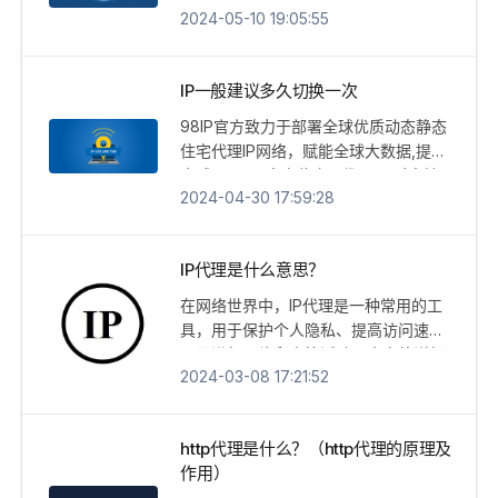
2024-05-10 19:05:55
IP一般建议多久切换一次
98IP官方致力于部署全球优质动态静态
住宅代理IP网络，赋能全球大数据,提供
全球6500万真实住宅IP代理,同时支持
2024-04-30 17:59:28
Http和Socks5代理协议,给予100%高质
量的IP,满足于海外
WhatsApp/Tiktok/Facebook/Zalo/Te
IP代理是什么意思？
legram/Line/Viber/PAYPAL/亚马逊等
云控拓客系统,防关联指纹浏览器,爬虫
在网络世界中，IP代理是一种常用的工
抓取,电商系统,品牌保护等任何场景
具，用于保护个人隐私、提高访问速度
以及进行网络爬虫等活动。本文将详细
2024-03-08 17:21:52
介绍IP代理的含义、作用以及使用方
式，帮助读者对IP代理有一个清晰的理
解。
http代理是什么？（http代理的原理及
作用）