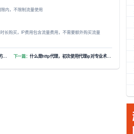
期限内，不限制流量使用
定时长购买，IP费用包含流量费用，不需要额外购买流量
）
下一篇：
什么是http代理，初次使用代理ip对专业术语听不懂，5分钟带你入门