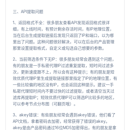
三、API提取问题
1、返回格式不全：很多朋友查看API发现返回格式很详
细，有上线时间，有预计剩余存活时间，有IP地理位置，
当在后台生成提取链接后发现只返回了IP和端口，以为哪
里出了问题。这种问题很好解决，可以在后台的产品管理
那里设置提取格式，自定义或勾选自己想要的参数。
2、当前筛选条件下无IP：很多朋友经常会遇到这个问题，
有的朋友是一手私密代理IP过滤重复提取，短时间过滤多
次，更新速度跟不上，所以会有这种提示；有的朋友是短
效优质代理IP里生成提取链接那里指定了IP的地理位置，有
一些比较偏的地区没有IP，也会返回这种提示。建议一手
私密代理短时间内不要过快的过滤提取，或者清空当天过
滤库再提取IP；短效优质代理IP可以筛选IP比较多的地区，
可以参考节点分布图（可翻页哦）。
3、akey错误：有些朋友经常会遇到akey错误，他们看了
API文档，拿着密码去加密，经常获得了错误的akey。
akey是由产品密码通过16位MD5加密得出，有的朋友是拿