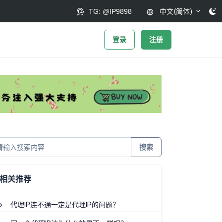
中文(简体)
TG: @IP9898
登录
注册
搜索
相关推荐
代理IP连不通一定是代理IP的问题？